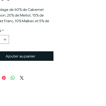
lage de 60% de Cabernet
on, 20% de Merlot, 15% de
t Franc, 10% Malbec et 5% de
erdot.
é
*
au arômes de cassis, cerises
et mûres ainsi que de tabac. Une
qui suit le nez fruité avec notes
 soutenue par des tannins
Ajouter au panier
. Un vin à la structure
ntée.
de garde à aprécier vers ses 15
a accompagner des viandes
à fort caractère avec une sauce
non bien relevé.