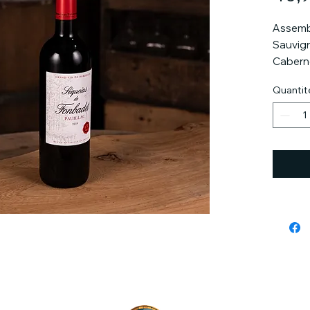
Assemb
Sauvign
Caberne
Petit V
Quantit
Un nez 
noires 
bouche 
de bois
puissant
charpe
Un vin 
ans.
Il saur
rouges 
champig