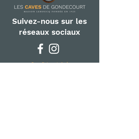
Suivez-nous sur les
réseaux sociaux
Confidentialité
Politique de cookies
Mentions légales
L'ABUS D'ALCOOL EST
DANGEREUX POUR LA SANTÉ,
À CONSOMMER AVEC
MODÉRATION
VENTE INTERDITE AUX
MINEURS
© 2024 par Les Caves de
Gondecourt.