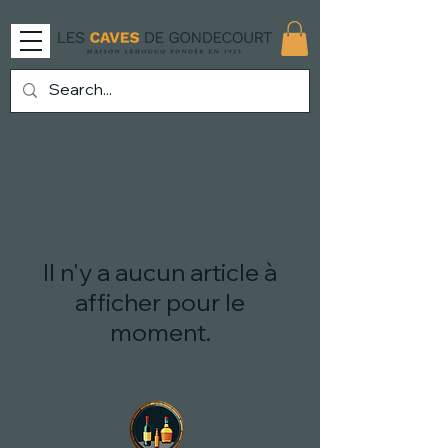
Il n'y a aucun article à
afficher pour le
moment.