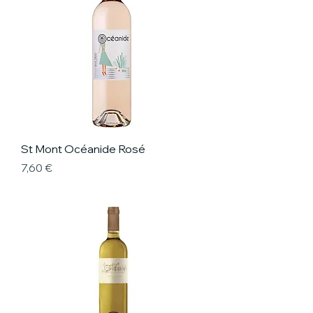
St Mont Océanide Rosé
Prix
7,60 €