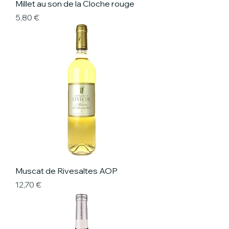
Millet au son de la Cloche rouge
Prix
5,80 €
Muscat de Rivesaltes AOP
Prix
12,70 €