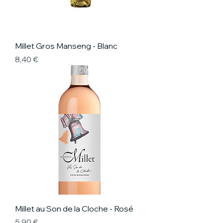
Millet Gros Manseng - Blanc
Prix
8,40 €
Millet au Son de la Cloche - Rosé
Prix
5,90 €