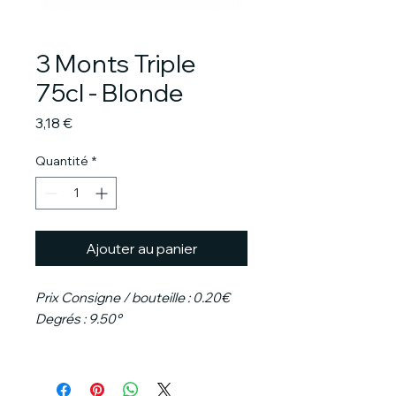
3 Monts Triple
75cl - Blonde
Prix
3,18 €
Quantité
*
Ajouter au panier
Prix Consigne / bouteille : 0.20€
Degrés : 9.50°
La bière blonde 3 Monts Triple est
une bière typée, boisée et fruitée,