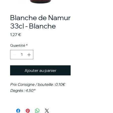
Blanche de Namur
33cl - Blanche
Prix
1,27 €
Quantité
*
Ajouter au panier
Prix Consigne / bouteille : 0.10€
Degrés : 4.50°
Cette bière est un hommage à la
fille du comte Jean de Namur et