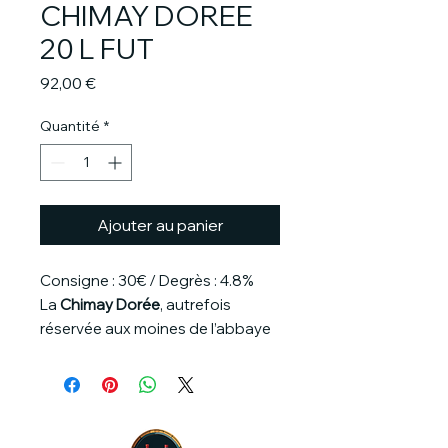
CHIMAY DOREE
20 L FUT
Prix
92,00 €
Quantité
*
Ajouter au panier
Consigne : 30€ / Degrès : 4.8%
La
Chimay Dorée
, autrefois
réservée aux moines de l’abbaye
de Scourmont, est désormais
disponible pour les amateurs
éclairés.