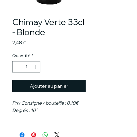
Chimay Verte 33cl
- Blonde
Prix
2,48 €
Quantité
*
Ajouter au panier
Prix Consigne / bouteille : 0.10€
Degrés : 10°
La Chimay Verte est une bière
blonde initialement brassée pour