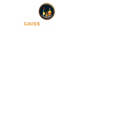
meilleur.
A déguster bien frais. Contient
des édulcorants.
Suivez-nous sur les
réseaux sociaux
Confidentialité
Politique de cookies
Mentions légales
L'ABUS D'ALCOOL EST
DANGEREUX POUR LA SANTÉ,
À CONSOMMER AVEC
MODÉRATION
VENTE INTERDITE AUX