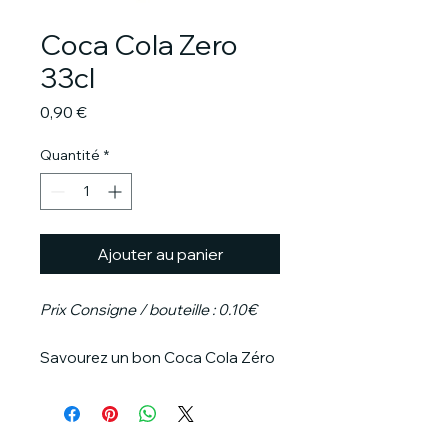
Coca Cola Zero
33cl
Prix
0,90 €
Quantité
*
Ajouter au panier
Prix Consigne / bouteille : 0.10€
Savourez un bon Coca Cola Zéro
aux arômes caramélisés, sans
caféine. Dans une bouteille en
verre consignée il n'en sera que