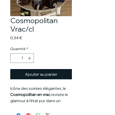
Cosmopolitan
Vrac/cl
Prix
0,34 €
Quantité
*
Ajouter au panier
Icône des soirées élégantes, le
Cosmopolitan en vrac
revisite le
glamour à l’état pur dans un
format pratique et économique.
Ce cocktail mythique associe la