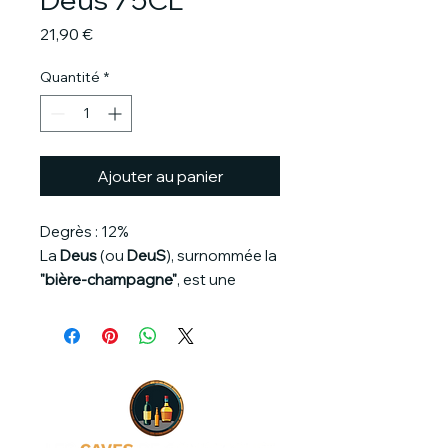
Prix
21,90 €
Quantité
*
Ajouter au panier
Degrès : 12%
La
Deus
(ou
DeuS
), surnommée la
"bière-champagne"
, est une
création unique à la croisée des
mondes. Brassée en Belgique
selon les méthodes
traditionnelles, puis envoyée en
Champagne pour y subir une
méthode de refermentation
similaire à celle des grands crus