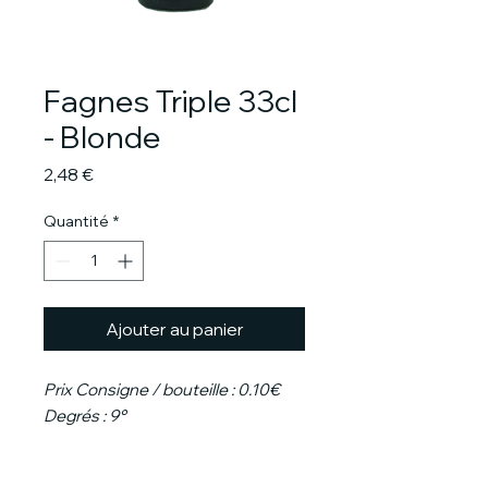
Fagnes Triple 33cl
- Blonde
Prix
2,48 €
Quantité
*
Ajouter au panier
Prix Consigne / bouteille : 0.10€
Degrés : 9°
La Fagnes Triple, une bière belge