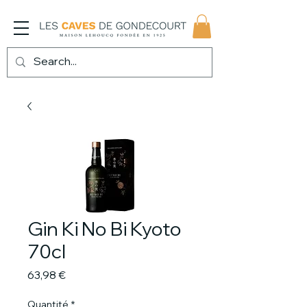
Gin Ki No Bi Kyoto
70cl
Prix
63,98 €
Quantité
*