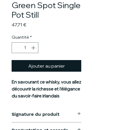
Green Spot Single
Pot Still
Prix
47,71 €
Quantité
*
Ajouter au panier
En savourant ce whisky, vous allez
découvrir la richesse et l’élégance
du savoir-faire irlandais
Green Spot Single Pot Still est un
whisky à part, un véritable trésor
Signature du produit
irlandais. Distillé trois fois à partir
d’un mélange unique d’orge
Informations essentielles Green