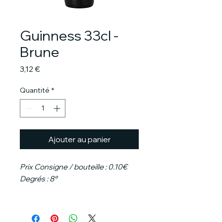
Guinness 33cl -
Brune
Prix
3,12 €
Quantité
*
Ajouter au panier
Prix Consigne / bouteille : 0.10€
Degrés : 8°
La Guinness est une bière
d'origine Irlandaise, de type Irish