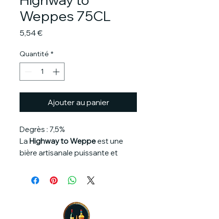
Weppes 75CL
Prix
5,54 €
Quantité
*
Ajouter au panier
Degrès : 7,5%
La
Highway to Weppe
est une
bière artisanale puissante et
rock'n'roll, qui assume son
caractère ambré et ses notes
chaleureuses. Son nom clin d’œil
annonce la couleur : une bière
pleine de personnalité, née pour