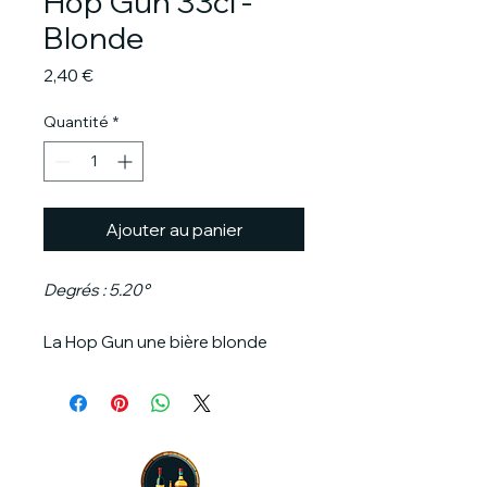
Hop Gun 33cl -
Blonde
Prix
2,40 €
Quantité
*
Ajouter au panier
Degrés : 5.20°
La Hop Gun une bière blonde
facile à boire avec des notes de
fruits exotiques et une pointe
d'acidité qui lui confère un côté
très désaltérant. Sans additifs ni
sucre résiduel, cette bière est