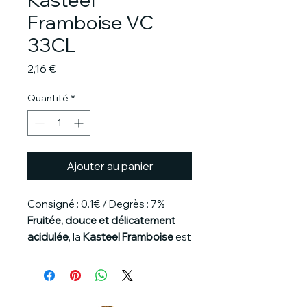
Framboise VC
33CL
Prix
2,16 €
Quantité
*
Ajouter au panier
Consigné : 0.1€ / Degrès : 7%
Fruitée, douce et délicatement
acidulée
, la
Kasteel Framboise
est
une bière fruitée belge qui marie à
merveille la
puissance de la bière
et la
fraîcheur des framboises
.
Avec un taux d’alcool de
7%
, elle