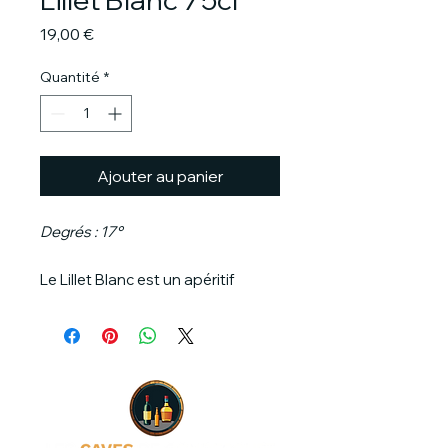
Prix
19,00 €
Quantité
*
Ajouter au panier
Degrés : 17°
Le Lillet Blanc est un apéritif
français élégant et rafraîchissant
qui est fabriqué en France. Ce
délicieux mélange est composé à
85 % de vins de la région
Bordeaux et à 15 % de liqueurs
macérées, principalement des
liqueurs d'agrumes, composées