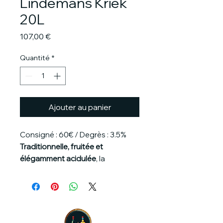
Lindemans Kriek
20L
Prix
107,00 €
Quantité
*
Ajouter au panier
Consigné : 60€ / Degrès : 3.5%
Traditionnelle, fruitée et
élégamment acidulée
, la
Lindemans Kriek
est une bière
belge à base de lambic, dans
laquelle sont macérées des
cerises
entières pour une
explosion de saveurs