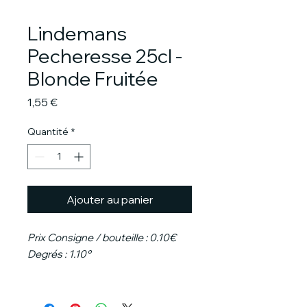
Lindemans
Pecheresse 25cl -
Blonde Fruitée
Prix
1,55 €
Quantité
*
Ajouter au panier
Prix Consigne / bouteille : 0.10€
Degrés : 1.10°
La Lindemans Pecheresse est une
bière fruitée légère et