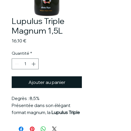
Lupulus Triple
Magnum 1,5L
Prix
16,10 €
Quantité
*
Ajouter au panier
Degrès : 8,5%
Présentée dans son élégant
format magnum, la
Lupulus Triple
est une bière belge artisanale qui
allie puissance, finesse et