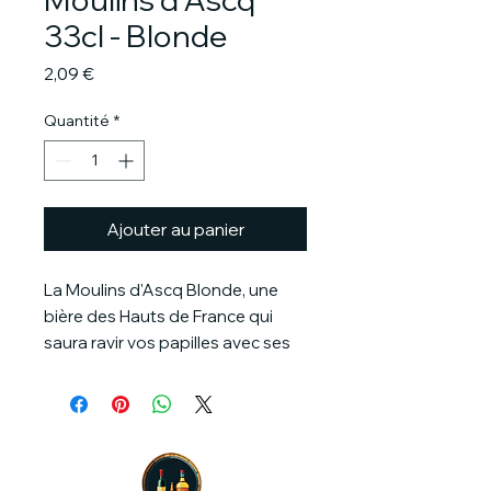
33cl - Blonde
Prix
2,09 €
Quantité
*
Ajouter au panier
La Moulins d'Ascq Blonde, une
bière des Hauts de France qui
saura ravir vos papilles avec ses
saveurs de céréales, de fruits
jaunes et de houblons.
Cette bière offre une longueur en
bouche plutôt sèche et épicée,
accompagnée d'une douce