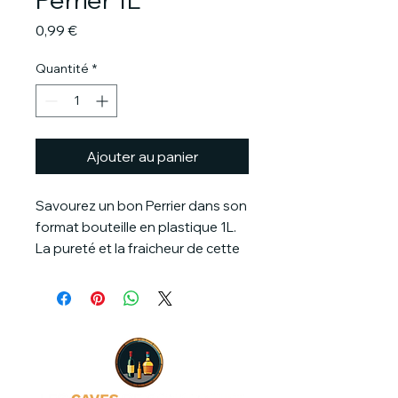
Prix
0,99 €
Quantité
*
Ajouter au panier
Savourez un bon Perrier dans son
format bouteille en plastique 1L.
La pureté et la fraicheur de cette
boisson pétillante à souhait vous
désaltérera par temps chaud, en
cocktails ou simplement après
une bonne journée de travail.