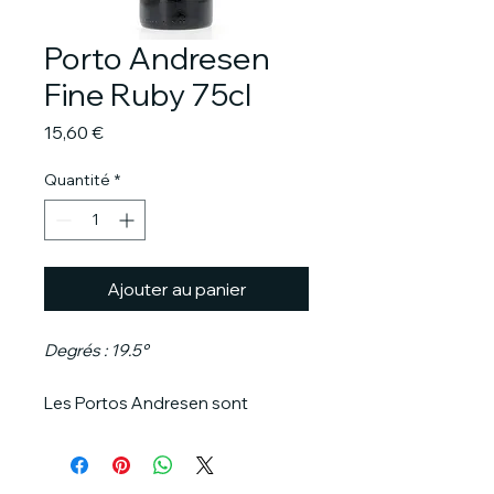
Porto Andresen
Fine Ruby 75cl
Prix
15,60 €
Quantité
*
Ajouter au panier
Degrés : 19.5°
Les Portos Andresen sont
produits selon la méthode
traditionnelle ancestrale, avec
des raisins soigneusement