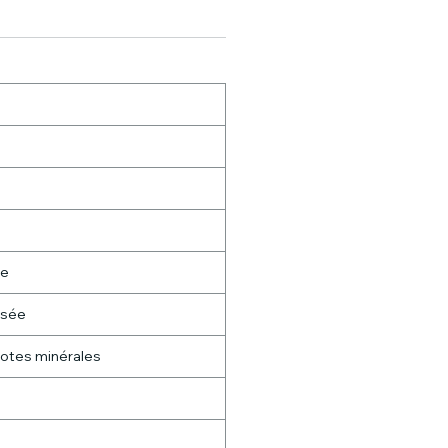
re
ssée
, notes minérales