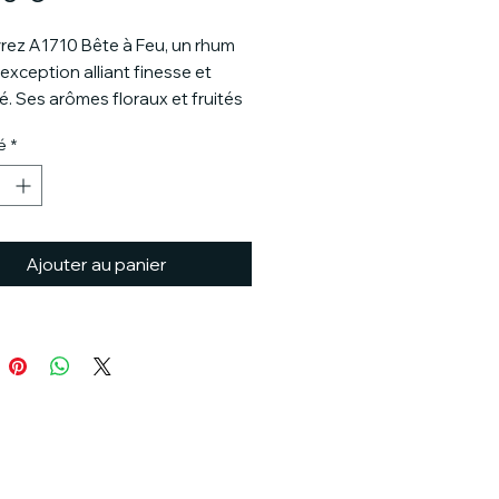
ez A1710 Bête à Feu, un rhum
’exception alliant finesse et
té. Ses arômes floraux et fruités
nisent avec la fraîcheur du jus
é
*
e, offrant une belle longueur en
et des notes minérales
s. Une véritable expression du
martiniquais.
Ajouter au panier