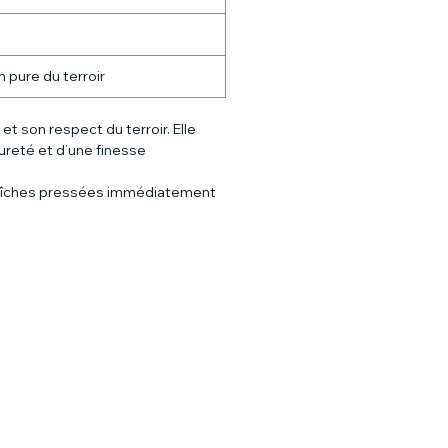
n pure du terroir
t son respect du terroir. Elle
ureté et d’une finesse
s fraîches pressées immédiatement