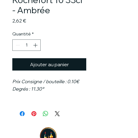
- Ambrée
Prix
2,62 €
Quantité
*
Ajouter au panier
Prix Consigne / bouteille : 0.10€
Degrés : 11.30°
La Rochefort 10 est une bière
trappiste ambrée, brassée avec
passion et savoir-faire par les
moines de l'Abbaye de Notre-
Dame de Saint-Rémy. Elle est