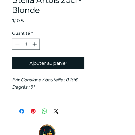
Blonde
Prix
1,15 €
Quantité
*
Ajouter au panier
Prix Consigne / bouteille : 0.10€
Degrés : 5°
La Stella Artois, une bière de
basse fermentation de type pils
qui offre un goût sec et malté
avec une subtile pointe de
houblon en fin de bouche.