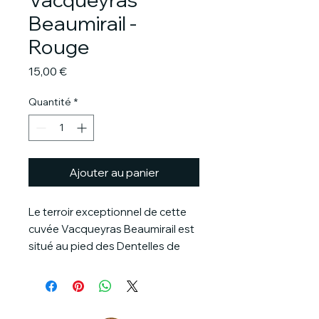
Beaumirail -
Rouge
Prix
15,00 €
Quantité
*
Ajouter au panier
Le terroir exceptionnel de cette
cuvée Vacqueyras Beaumirail est
situé au pied des Dentelles de
Montmirail, à l'écart de la foule,
mais cela n'empêche pas ce cru
de concquérir les palets.
Composé de 60% de Grenache