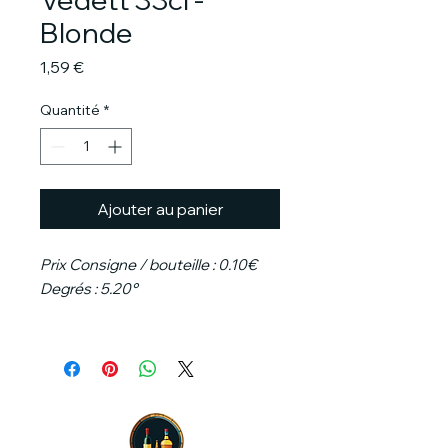
Blonde
Prix
1,59 €
Quantité
*
Ajouter au panier
Prix Consigne / bouteille : 0.10€
Degrés : 5.20°
La Vedett est une délicieuse bière
blonde aux caractéristiques
uniques. Son caractère doux et
malté est sublimement équilibré
avec des houblons