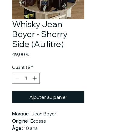
Whisky Jean
Boyer - Sherry
Side (Au litre)
Prix
49,00 €
Quantité
*
Ajouter au panier
Marque
: Jean Boyer
Origine
: Écosse
Âge
: 10 ans